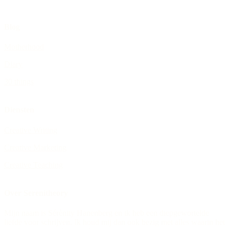
Blog
Motherhood
Diary
30 things
Diensten
Creative Writing
Creative Marketing
Creative Teaching
Over Serenitheory
Mijn naam is Sérènity Hanenberg en ik heb een diepgewortelde
liefde voor schrijven. Ik houd mij dan ook bezig met alles waarin het