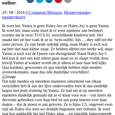
online:
29
/
08
/
2016
0 Comments
Blogspot
,
Mommymonday
,
mommytheory
Ik weet het. Yanira is geen Haley-Joy en Haley-Joy is geen Yanira.
Ik weet het, maar soms moet ik er weer opnieuw aan herinnert
worden dat ik twee TOTAAL verschillende kinderen heb. Het
maakt niet uit hoe vaak ik ze in ‘twin-outfits’ hijs…..
they still not the
same person
. Ze zijn beide redelijk pittig, maar Haley is toch wat
zachter dan haar kleine zusje. Ze hebben allebei een sterke wil, maar
Yanira is toch wel de Queen van dwingeland! Naast Haley-Joy’s
bed kun je met een luid orkest gaan staan en ze slaapt vrolijk door,
terwijl Yanira al wakker wordt als je alleen al naar haar bed kijkt.
Qua karakter, gewoontes en qua uiterlijk hebben mijn meiden
overeenkomsten, maar dus óók duidelijke verschillen!
Dat mijn meiden op meerdere manieren ontzettend van elkaar
verschillen heb ik aan der lijve ondervonden toen ik dan eindelijk
begon met
potty-training
bij Yanira. Ze had me al op meerdere
manieren duidelijk gemaakt dat ze er klaar voor was – van luiers als
decoratie gebruiken voor haar bed tot aan poep smeren over haar
matras – dus ik moest er aan geloven. Ze is bijna 2,5, ongeveer even
oud als Haley-Joy toen we destijds begonnen met oefenen. Ik weet
nog hoe makkelijk het met Haley ging….en eigenlijk improviseerde