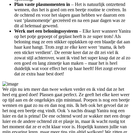
Plan vaste plasmomenten in
– Het is natuurlijk ontzettend
wennen, dus het is goed om een beetje routine te creëren. In
de ochtend en voor het slapen gaan hebben we daarom een
vast ‘plasmomentje’ gecreëerd en na een paar dagen was ze
dit al helemaal gewend.
Werk met een beloningssysteem
– Elke keer wanneer Yanira
op het potje gepoept of geplast heeft is ze super trots! Als
beloning mag ze een stikker opplakken op een blaadje dat aan
haar kast hangt. Trots zegt ze elke keer weer ‘mama, ik heb
een sticker verdient’. De eerste keer dat ze dit zei viel ik
zowat stijl achterover, want ik vind het super knap dat ze al zo
een goed en lang zinnetje kan maken – maar het is heel
duidelijk wat voor effect het op haar heeft! Het zorgt ervoor
dat ze extra haar best doet!
We zijn nu iets meer dan twee weken verder en ik vind dat ze het
heel erg goed doet! Plassen gaat perfect. Ze geeft het elke keer weer
op tijd aan en de ongelukjes zijn minimaal. Poepen is nog een beetje
wennen en gaat zo nu en dan nog mis. Ik heb ook het gevoel dat ze
het nog een beetje eng vindt. Ook ’s nachts draagt Yanira nog een
luier en dat is prima! De ene ochtend word ze wakker met een droge
luier en de andere ochtend zit er plasje in, maar ik wacht rustig tot
het moment dat ze er echt klaar voor is. Hopelijk kunnen jullie van
mijn ervaring leren, maar meer tips zijn altijd welkom! We zitten er