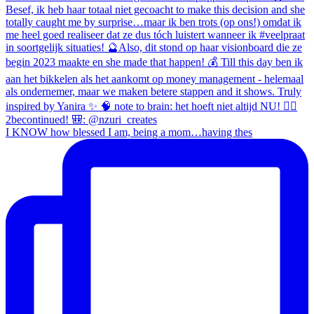
I KNOW how blessed I am, being a mom…having thes