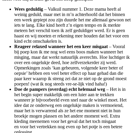
Wees geduldig
– Valkuil nummer 1. Deze mama heeft al
weinig geduld, maar met in m’n achterhoofd dat het binnen
een week gepiept zou zijn duurde het me allemaal gewoon net
iets te lang. Elke kind heeft z’n eigen tempo en ik merkte
meteen het verschil toen ik zelf geduldiger werd. Er is geen
haast en wij moeten er rekening mee houden dat het voor een
kind echt omschakelen is.
Reageer relaxed wanneer het een keer misgaat
– Vooral
bij poep kon ik me nog wel eens boos maken wanneer het
misging, maar dat werkt natuurlijk averechts. Hoe luchtiger ik
over een ongelukje deed, hoe zelfverzekerder zij werd.
Opmerkingen zoals ‘kan gebeuren, volgende keer beter of
oepsie’ hebben een veel beter effect op haar gehad dan die
paar keer waarop ik streng zei dat ze niet op de grond moest
poepen! (wat ik nog steeds vre-se-lijk vind haha!)
Doe de pampers (overdag) echt helemaal weg
– Het is in
het begin super makkelijk om een luier aan te trekken
wanneer je bijvoorbeeld even snel naar de winkel moet. Het
idee dat ze onderweg een ongelukje maken is vermoeiend,
maar het is verwarrend als ze het ene moment niet in hun
broekje mogen plassen en het andere moment wel. Extra
kleding meenemen voor het geval dat het toch misgaat
en voor het vertrekken nog even op het potje is een betere
oplossing.