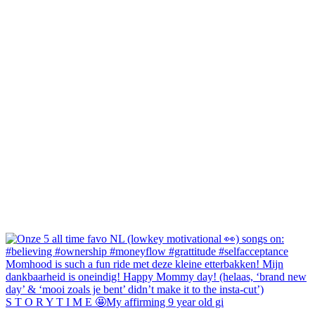
S T O R Y T I M E 🤩My affirming 9 year old gi