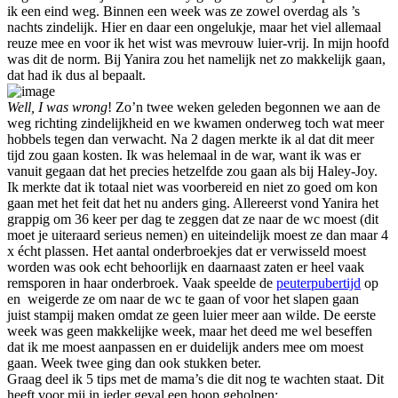
ik een eind weg. Binnen een week was ze zowel overdag als ’s
nachts zindelijk. Hier en daar een ongelukje, maar het viel allemaal
reuze mee en voor ik het wist was mevrouw luier-vrij. In mijn hoofd
was dit de norm. Bij Yanira zou het namelijk net zo makkelijk gaan,
dat had ik dus al bepaalt.
Well, I was wrong
! Zo’n twee weken geleden begonnen we aan de
weg richting zindelijkheid en we kwamen onderweg toch wat meer
hobbels tegen dan verwacht. Na 2 dagen merkte ik al dat dit meer
tijd zou gaan kosten. Ik was helemaal in de war, want ik was er
vanuit gegaan dat het precies hetzelfde zou gaan als bij Haley-Joy.
Ik merkte dat ik totaal niet was voorbereid en niet zo goed om kon
gaan met het feit dat het nu anders ging. Allereerst vond Yanira het
grappig om 36 keer per dag te zeggen dat ze naar de wc moest (dit
moet je uiteraard serieus nemen) en uiteindelijk moest ze dan maar 4
x écht plassen. Het aantal onderbroekjes dat er verwisseld moest
worden was ook echt behoorlijk en daarnaast zaten er heel vaak
remsporen in haar onderbroek. Vaak speelde de
peuterpubertijd
op
en weigerde ze om naar de wc te gaan of voor het slapen gaan
juist stampij maken omdat ze geen luier meer aan wilde. De eerste
week was geen makkelijke week, maar het deed me wel beseffen
dat ik me moest aanpassen en er duidelijk anders mee om moest
gaan. Week twee ging dan ook stukken beter.
Graag deel ik 5 tips met de mama’s die dit nog te wachten staat. Dit
heeft voor mij in ieder geval een hoop geholpen: