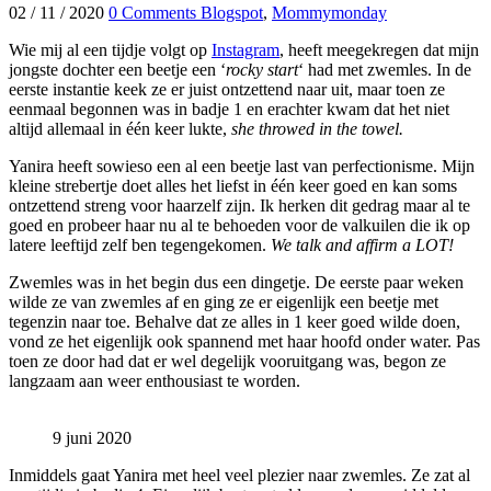
02
/
11
/
2020
0 Comments
Blogspot
,
Mommymonday
Wie mij al een tijdje volgt op
Instagram
, heeft meegekregen dat mijn
jongste dochter een beetje een ‘
rocky start
‘ had met zwemles. In de
eerste instantie keek ze er juist ontzettend naar uit, maar toen ze
eenmaal begonnen was in badje 1 en erachter kwam dat het niet
altijd allemaal in één keer lukte,
she
throwed in the towel.
Yanira heeft sowieso een al een beetje last van perfectionisme. Mijn
kleine strebertje doet alles het liefst in één keer goed en kan soms
ontzettend streng voor haarzelf zijn. Ik herken dit gedrag maar al te
goed en probeer haar nu al te behoeden voor de valkuilen die ik op
latere leeftijd zelf ben tegengekomen.
We talk and affirm a LOT!
Zwemles was in het begin dus een dingetje. De eerste paar weken
wilde ze van zwemles af en ging ze er eigenlijk een beetje met
tegenzin naar toe. Behalve dat ze alles in 1 keer goed wilde doen,
vond ze het eigenlijk ook spannend met haar hoofd onder water. Pas
toen ze door had dat er wel degelijk vooruitgang was, begon ze
langzaam aan weer enthousiast te worden.
9 juni 2020
Inmiddels gaat Yanira met heel veel plezier naar zwemles. Ze zat al