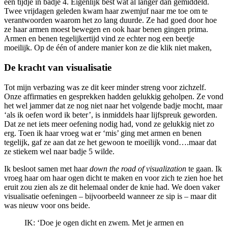
een tijdje in badje 4. Eigenlijk best wat al langer dan gemiddeld.
Twee vrijdagen geleden kwam haar zwemjuf naar me toe om te
verantwoorden waarom het zo lang duurde. Ze had goed door hoe
ze haar armen moest bewegen en ook haar benen gingen prima.
Armen en benen tegelijkertijd vind ze echter nog een beetje
moeilijk. Op de één of andere manier kon ze die klik niet maken,
De kracht van visualisatie
Tot mijn verbazing was ze dit keer minder streng voor zichzelf.
Onze affirmaties en gesprekken hadden gelukkig geholpen. Ze vond
het wel jammer dat ze nog niet naar het volgende badje mocht, maar
‘als ik oefen word ik beter’, is inmiddels haar lijfspreuk geworden.
Dat ze net iets meer oefening nodig had, vond ze gelukkig niet zo
erg. Toen ik haar vroeg wat er ‘mis’ ging met armen en benen
tegelijk, gaf ze aan dat ze het gewoon te moeilijk vond….maar dat
ze stiekem wel naar badje 5 wilde.
Ik besloot samen met haar
down the road of visualization
te gaan. Ik
vroeg haar om haar ogen dicht te maken en voor zich te zien hoe het
eruit zou zien als ze dit helemaal onder de knie had. We doen vaker
visualisatie oefeningen – bijvoorbeeld wanneer ze sip is – maar dit
was nieuw voor ons beide.
IK: ‘Doe je ogen dicht en zwem. Met je armen en