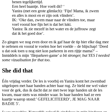
benen tegelijkertijd.
Een heel baantje. Hoe voelt dit? ‘
Yanira (met een grote glimlach): ‘Fijn! Mama, ik zwem
en alles is mooi en er zijn ook vlinders’.
IK: ‘Oke dan, zwem maar naar de vlinders toe, maar
voel vooral hoe fijn het is dat het lukt.
Yanira: Ik zie mezelf in het water en de juffrouw zegt
dat ik het goed doe’.
Zo gingen we nog even door en ik gaf haar de tip hier elke dag mee
te oefenen en vooral te voelen hoe het voelde – de blijschap! ‘Deed
u dat ook toen u nog niet kon parkeren in een rijtje mama?’ –
Inmiddels is mijn ‘fileparkeer-game’
a bit stronger, but YES I needed
some vizualisation for that too.
She did that
Één vrijdag verder. De les is voorbij en Yanira komt het zwembad
uitgelopen met haar handen achter haar rug. Ze hield me wel vaker
voor de gek, dus ik dacht dat ze met twee lege handen uit de les
kwam, maar niets was minder waar. In haar handen had ze een
kaartje waarop stond:’ GEFELICITEERD’, JE MAG NAAR
BADJE 5′.