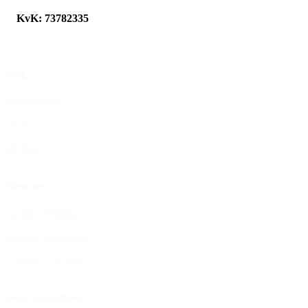
KvK: 73782335
Blog
Motherhood
Diary
30 things
Diensten
Creative Writing
Creative Marketing
Creative Teaching
Over Serenitheory