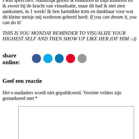
I was speechles
. Natuurlijk geloof ik eindeloos in mijn kinderen en
ik zweer bij de kracht van visualisatie, maar dit had ik niet zien
aankomen, in 1 week! Ik ben hartstikke trots en dankbaar voor wat
dit kleine meisje mij wederom geleerd heeft.
If you can dream it, you
can do it!
THIS IS YOU MONDAY REMINDER TO VISUALIZE YOUR
HIGHEST SELF AND THEN SHOW UP LIKE HER (OF HIM :-))
share
online:
Geef een reactie
Het e-mailadres wordt niet gepubliceerd.
Vereiste velden zijn
gemarkeerd met
*