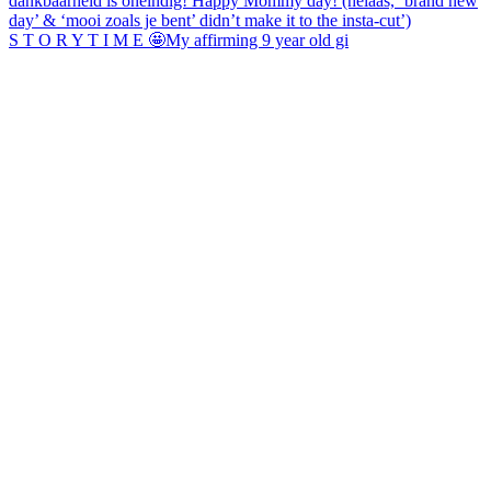
S T O R Y T I M E 🤩My affirming 9 year old gi