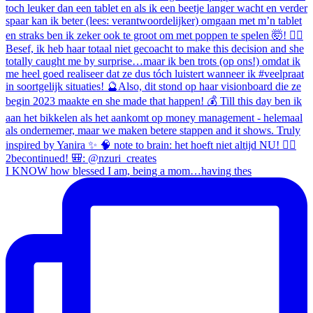
I KNOW how blessed I am, being a mom…having thes